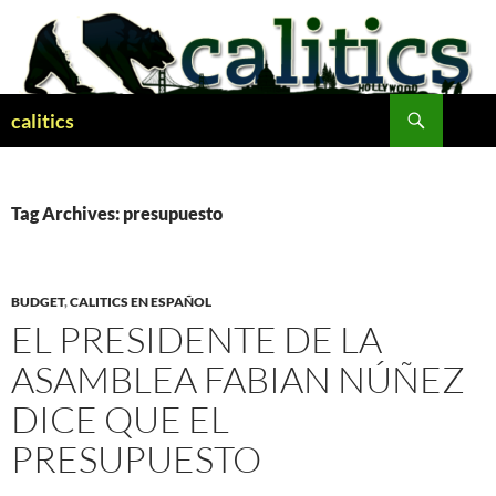
Skip
to
content
Search
calitics
Tag Archives: presupuesto
BUDGET
,
CALITICS EN ESPAÑOL
EL PRESIDENTE DE LA
ASAMBLEA FABIAN NÚÑEZ
DICE QUE EL
PRESUPUESTO